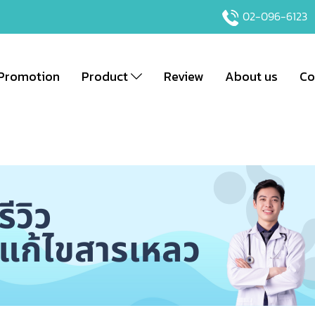
02-096-6123
Promotion
Product
Review
About us
Co