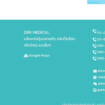
DRK MEDICAL
02-0
ขลิบหนังหุ้มปลายตีบ ขลิบไร้เลือด
02-
เพิ่มใหญ่ และอื่นๆ
083
063
Google Maps
066-
drkm
+668
drkm
@dr
เงื่อนไขรายละเอียดโปรโมชั่น การรั