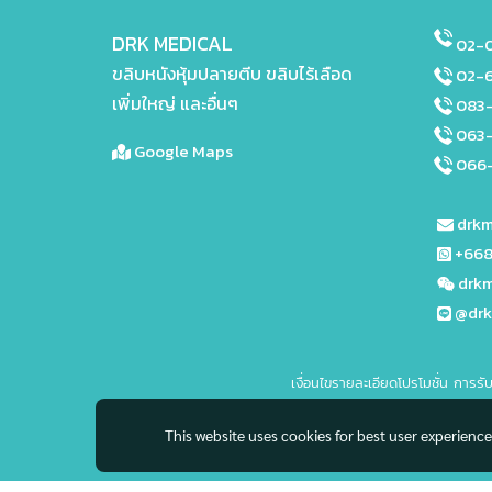
DRK MEDICAL
02-0
ขลิบหนังหุ้มปลายตีบ ขลิบไร้เลือด
02-
เพิ่มใหญ่ และอื่นๆ
083
063
Google Maps
066-
drkm
+668
drkm
@dr
เงื่อนไขรายละเอียดโปรโมชั่น การรั
This website uses cookies for best user experienc