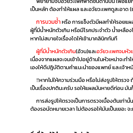
พยายามจับอวัยวะเพศพาดขึ้นด้านบน เพื่อแยกอวั
เป็นหลัก ต้องทำให้แผล และอวัยวะเพศดูสะอาด (ถ้
การบวมช้ำ
หรือ การแข็งตัวมีผลทำให้รอยแผลป
ผู้ที่มีน้ำหนักตัวเกิน หรือมีโรคประจำตัว น้ำเหล
หากไม่สบายใจเรื่องใดให้เข้ามาคลินิกทันที
ผู้ที่มีน้ำหนักตัวเกิน
(อ้วน)และ
อวัยวะเพศจมหัวเ
เนื่องจากแผลจะจมเข้าไปอยู่ด้านในหัวเหน่าจะทำ
เองให้ดีปฎิบัติตามคำแนะนำของแพทย์ และเจ้าหน้
‼️หากไม่ให้ความร่วมมือ หรือไม่ส่งรูปให้ตรวจ ถ้
เป็นเรื่องปกตินะครับ รอให้แผลมันหายดีก่อน ม
การส่งรูปให้ตรวจเป็นการตรวจเบื้องต้นเท่านั้น ห
ต้องรอนัดหมายเวลา ไม่ต้องรอให้มันเป็นเยอะ จะ