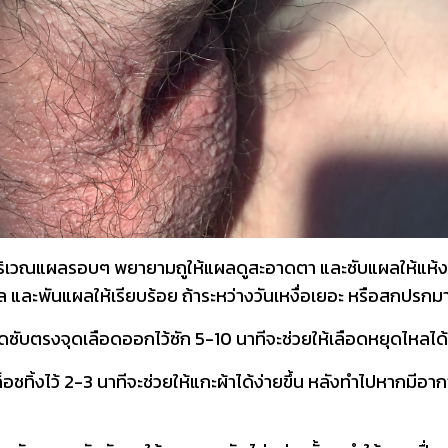
ช็ดบริเวณแผลรอบๆ พยายามถูให้แผลดูสะอาดตา และซับแผลให้แห้งด
พันแผลให้เรียบร้อย ถ้าระหว่างวันเหงื่อเยอะ หรือสกปรกมาก
ับตรงจุดเลือดออกไว้ซัก 5-10 นาทีจะช่วยให้เลือดหยุดไหลได้
อชทิ้งไว้ 2-3 นาทีจะช่วยให้แกะผ้าได้ง่ายขึ้น หลังทำไปหากมีอาก