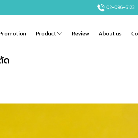
02-096-6123
Promotion
Product
Review
About us
Co
ตัด