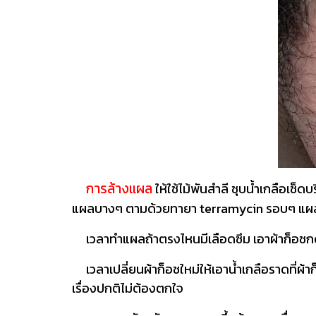
การล้างแผล
ให้ใช้ไม้พันสำลี ชุบน้ำเกลือเ
แผลบางๆ ตามด้วยทายา terramycin รอบๆ แผล และ
เวลาทำแผลถ้าตรงไหนมีเลือดซึม เอาผ้าก็อชกดซ
เวลาเปลี่ยนผ้าก็อชใหม่ให้เอาน้ำเกลือราดที่ผ้าก็
เรื่องปกติไม่ต้องตกใจ