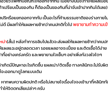
ยวะเพศกับอัณฑะให้ออกจากกัน ไม่อย่างนั้นจะทำให้แผลเปื่อย
าเปรียบเป็นของกิน ก็ต้องเป็นของกินที่น่าจับเข้าปากกินได้เลย)
ริหรือแยกออกจากกัน เป็นอะไรที่ห้ามธรรมชาติของร่างกายไม่ได้อ
พยายามทำความเข้
ืองไม่ดี มีผลทำให้แผลหายช้ากว่าคนปกติทั่วไป
หน่า
(สั้น) หลังทำการขลิบไปแล้วจะส่งผลให้แผลหายช้ากว่าคนป
ให้แผลแฉะอยู่ตลอดเวลา รอยแผลอาจจะเปื่อย และติดเชื้อได้ง่า
าที่อย่างเคร่งครัด และพยายามใจเย็นๆ อย่าเพิ่งกังวลใจใดๆ
าเกิดมีปัญหาอะไรเกิดขึ้น แผลเน่า/ติดเชื้อ ทางคลินิกจะไม่รับผิ
ันก็จะออกมาดูโลกแบบเดิม
ากพบความผิดปกติ หรือไม่สบายใจเรื่องใจจงเข้ามาที่คลินิกทันที 
ทำให้จิตตกเสียเปล่าๆ ครับ