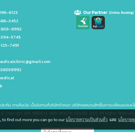
96-6123
Our Partne
r
(Online Booking)
686-3452
-803-8992
-394-5745
125-7491
edicalclinic@gmail.com
38038992
edical
kk
บประกัน การคืนเงิน เป็นไปตามที่บริษัทกำหนด บริษัทขอสงวนสิทธิ์ในการเปลี่ยนแปลงเงื
© Copyright DRK MEDICAL MEN HEALTH CENTER 2022 All Rights Reserved.
e, to find out more you can go to our
นโยบายความเป็นส่วนตัว
และ
นโยบายคุก
ผู้เข้าชมวันนี้
253