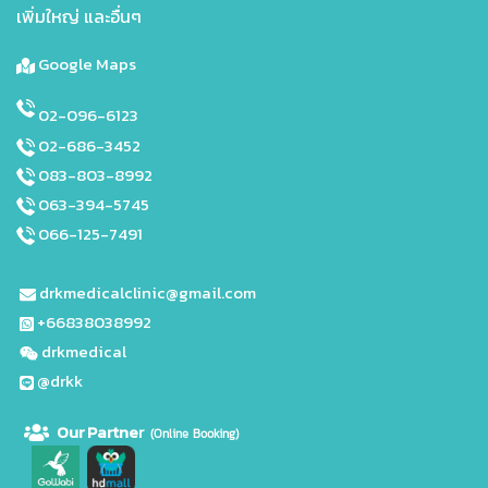
เพิ่มใหญ่ และอื่นๆ
Google Maps
02-096-6123
02-686-3452
083-803-8992
063-394-5745
066-125-7491
drkmedicalclinic@gmail.com
+66838038992
drkmedical
@drkk
Our Partne
r
(Online Booking)