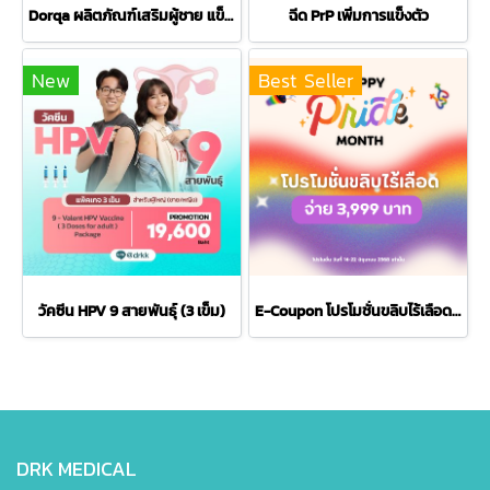
Dorqa ผลิตภัณฑ์เสริมผู้ชาย แข็งใหญ่ยาว บำรุงชาย เสริมพลังงาน เสริมความมั่นใจ 4 แคปซูล
ฉีด PrP เพิ่มการแข็งตัว
New
Best Seller
วัคซีน HPV 9 สายพันธุ์ (3 เข็ม)
E-Coupon โปรโมชั่นขลิบไร้เลือด HAPPY PRIDE MONTH
DRK MEDICAL