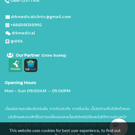
066-125-7491
drkmedicalclinic@gmail.com
+66838038992
drkmedical
@drkk
Our Partne
r
(Online Booking)
Opening Hours
Mon - Sun 09
:00AM – 05:00PM
เงื่อนไขรายละเอียดโปรโมชั่น การรับประกัน การคืนเงิน เป็นไปตามที่บริษัทกำหนด
บริษัทขอสงวนสิทธิ์ในการเปลี่ยนแปลงเงื่อนไขโดยไม่ต้องแจ้งให้ทราบล่วงหน้า
© Copyright DRK MEDICAL MEN HEALTH CENTER 2022 All Rights
This website uses cookies for best user experience, to find out
Reserved.