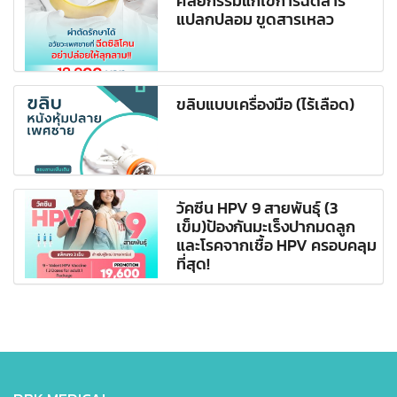
ศัลยกรรมแก้ไขการฉีดสาร
แปลกปลอม ขูดสารเหลว
ขลิบแบบเครื่องมือ (ไร้เลือด)
วัคซีน HPV 9 สายพันธุ์ (3
เข็ม)ป้องกันมะเร็งปากมดลูก
และโรคจากเชื้อ HPV ครอบคลุม
ที่สุด!