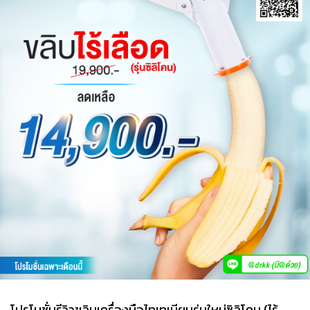
โปรโมชั่นรีวิวขลิบเครื่องมือไทเทเนียมรุ่นใหม่ซิลิโคน (ไร้